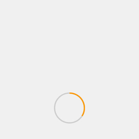
PLAYSTATIONS NEW ARRIVAL
the Solus Projekt #1 Ankunft auf
fremden Planet