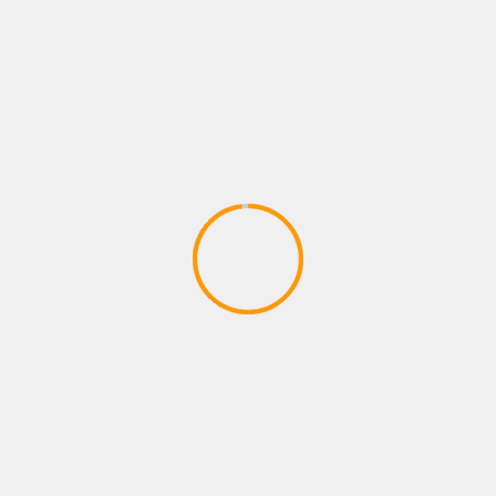
PLAYSTATIONS NEW ARRIVAL
the Solus Projekt #1 Ankunft auf
fremden Planet
April 15, 2020
PLAYSTATIONS NEW ARRIVAL
Payne brothers dont stop W